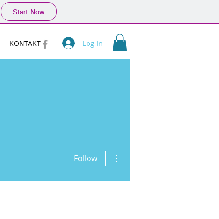
Start Now
Log In
KONTAKT
More actions
Follow