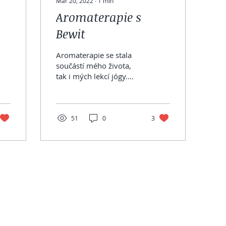
Mar 20, 2022
∙
1
min
Aromaterapie s
Bewit
Aromaterapie se stala
součástí mého života,
tak i mých lekcí jógy.
Esenciální oleje
používám do difůzéru, s
nosným olejem na tělo,
do...
51
0
3
© 2023 by Danielle Yoga. Proudly created with
Wix.com