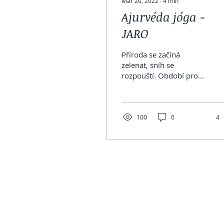
Mar 20, 2022
∙
4
min
Ajurvéda jóga -
JARO
Příroda se začíná
zelenat, sníh se
rozpouští. Období pro
přírodu i pro nás
obdobím nového
začátku. Jaro je spojené s
ajurvédskou dóšou...
100
0
4