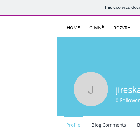
This site was des
HOME
O MNĚ
ROZVRH
jiresk
jireska
0
Follower
Profile
Blog Comments
B