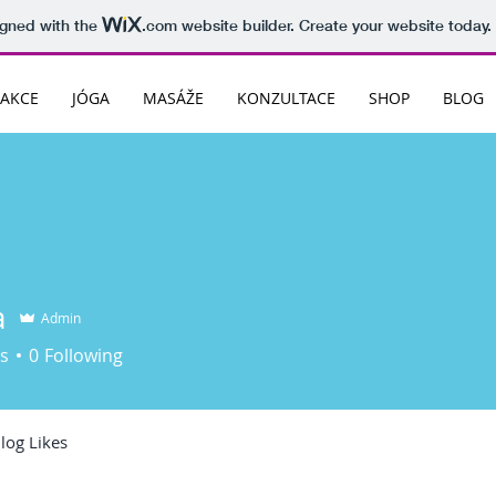
igned with the
.com
website builder. Create your website today.
AKCE
JÓGA
MASÁŽE
KONZULTACE
SHOP
BLOG
a
Admin
s
0
Following
log Likes